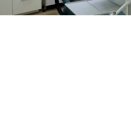
jk dat kinderen hun hele leven gezonde tanden en kiezen heb
bij een grote rol, al vanaf het moment dat de eerste tandje
 gratis kennismaken met de tandarts. Dit helpt hen wennen
ondgezondheid van uw kind vanaf het begin goed wordt gev
ige tips en kunnen eventuele gaatjes of problemen vroeg wo
 vroeg op te sporen, voorkomen we dat er echt gaatjes ontst
ter dan genezen.