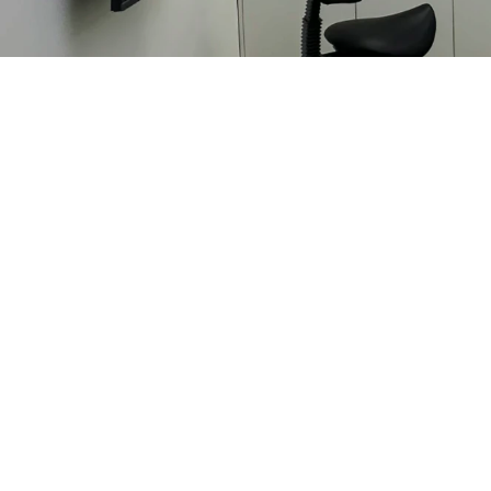
Wij vinden het belangri
verzorger speelt u daar
moment kunnen kinderen
zorgt ervoor dat de m
Daarnaast krijgt u nutt
behandeld. Door cariës
voorkomen is altijd be
Direct inschrijven