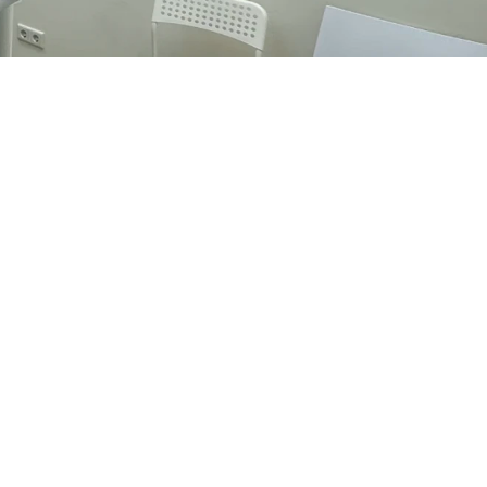
ben. Als ouder of 
s doorkomen. Vanaf dat 
 aan de tandarts en 
olgd.
rden ontdekt en 
aan. Kortom: 